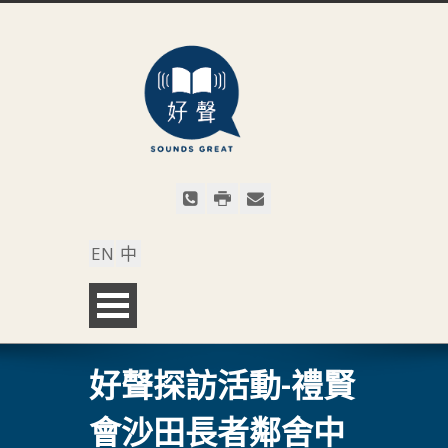
EN
中
好聲探訪活動-禮賢
會沙田長者鄰舍中