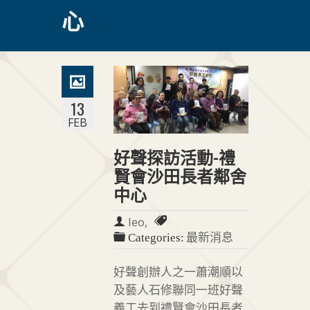
心
13
FEB
好聲探訪活動-禮
賢會沙田長者鄰舍
中心
leo,
最新消息
Categories:
好聲創辦人之一蕭潮順以
及藝人石修聯同一班好聲
義工去到禮賢會沙田長者