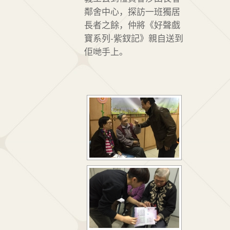
鄰舍中心，探訪一班獨居
長者之餘，仲將《好聲戲
寶系列-紫釵記》親自送到
佢哋手上。