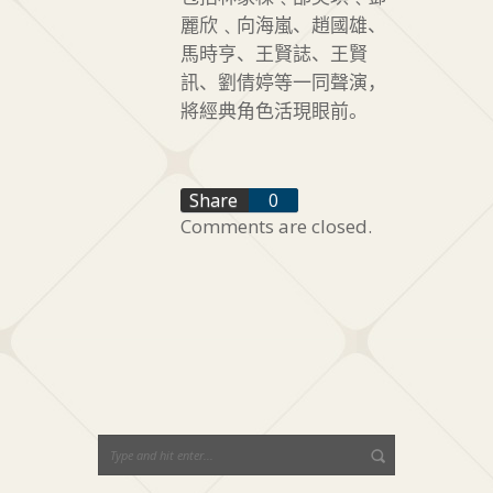
麗欣﹑向海嵐、趙國雄、
馬時亨、王賢誌、王賢
訊、劉倩婷等一同聲演，
將經典角色活現眼前。
f
Share
0
Comments are closed.
t
+1