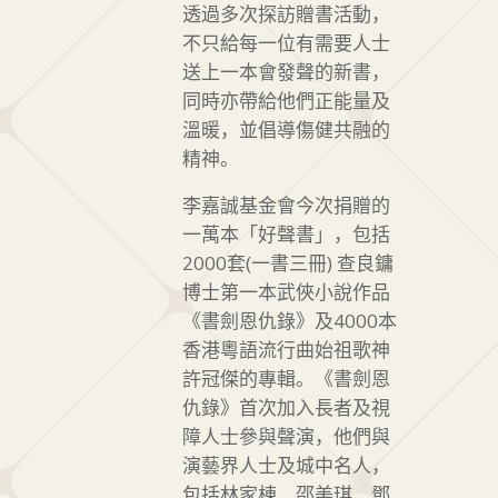
透過多次探訪贈書活動，
不只給每一位有需要人士
送上一本會發聲的新書，
同時亦帶給他們正能量及
溫暖，並倡導傷健共融的
精神。
李嘉誠基金會今次捐贈的
一萬本「好聲書」，包括
2000套(一書三冊) 查良鏞
博士第一本武俠小說作品
《書劍恩仇錄》及4000本
香港粵語流行曲始祖歌神
許冠傑的專輯。《書劍恩
仇錄》首次加入長者及視
障人士參與聲演，他們與
演藝界人士及城中名人，
包括林家棟﹑邵美琪﹑鄧