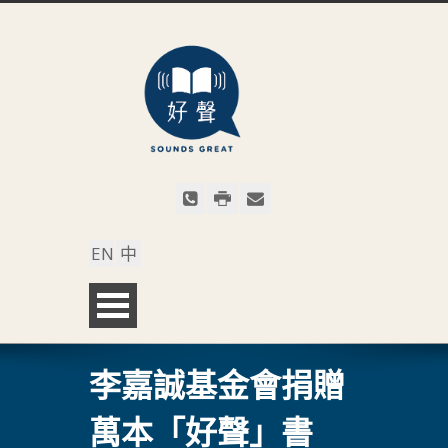
EN
中
李嘉誠基金會捐贈
萬本「好聲」書