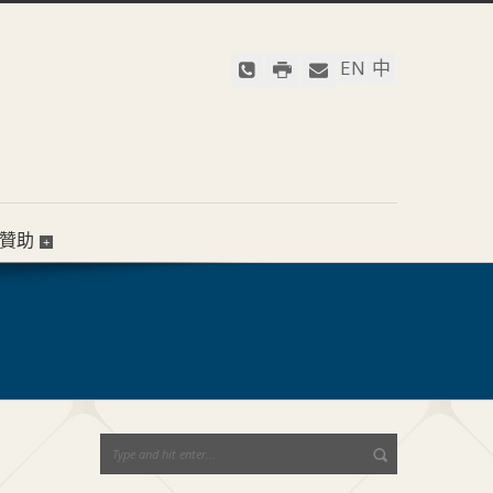
EN
中
贊助