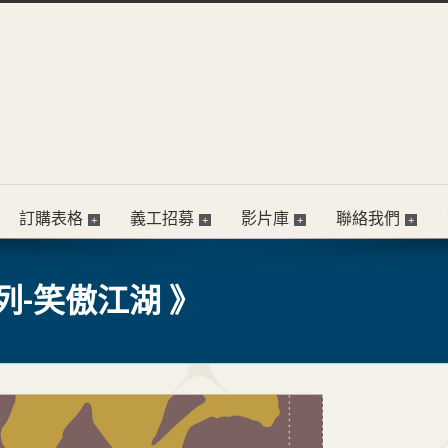
訂購表格
義工招募
影片庫
聯絡我們
-笑傲江湖 》