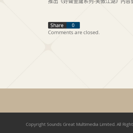
推出《好聲金庸系列-笑傲江湖》內容
f
Share
0
Comments are closed.
t
+1
Copyright Sounds Great Multimedia Limited. All Righ