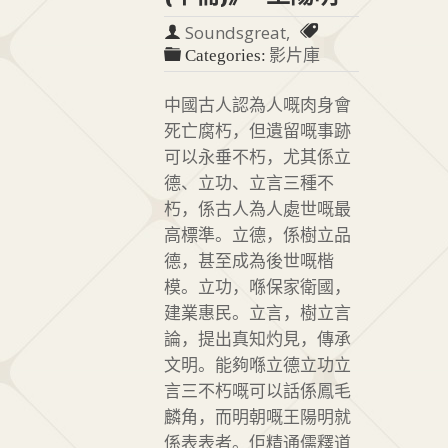
Soundsgreat,
影片庫
Categories:
中國古人認為人嘅肉身會
死亡腐朽，但遺留嘅事跡
可以永垂不朽，尤其係立
德、立功、立言三種不
朽，係古人為人處世嘅最
高標準。立德，係樹立品
德，甚至成為後世嘅楷
模。立功，喺保家衛國，
建業惠民。立言，樹立言
論，提出真知灼見，傳承
文明。能夠喺立德立功立
言三不朽嘅可以話係鳳毛
麟角，而明朝嘅王陽明就
係表表者。佢精通儒釋道