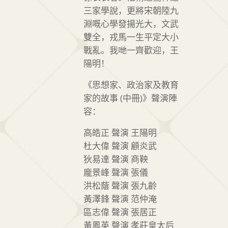
三家學說，更將宋朝陸九
淵嘅心學發揚光大，文武
雙全，戎馬一生平定大小
戰亂。我哋一齊歡迎，王
陽明！
《思想家、政治家及教育
家的故事 (中冊)》聲演陣
容：
高皓正 聲演 王陽明
杜大偉 聲演 顧炎武
狄易達 聲演 商鞅
龐景峰 聲演 張儀
洪松蔭 聲演 張九齡
黃澤鋒 聲演 范仲淹
區志偉 聲演 張居正
黃鳳英 聲演 孝莊皇太后