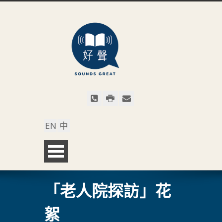
EN
中
「老人院探訪」花
絮