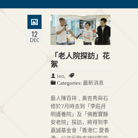
12
DEC
「老人院探訪」花
絮
leo,
最新消息
Categories:
藝人陳百祥﹑黃杏秀與石
修於7月時去到「李莊月
明護養院」及「佛教寶靜
安老院」探訪，將得到李
嘉誠基金會「香港仁 愛香