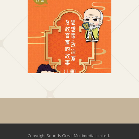
思想家、政治家及教育家的故事 (上冊)
思想家、
好聲兒童中國歷史系列
好
Copyright Sounds Great Multimedia Limited.