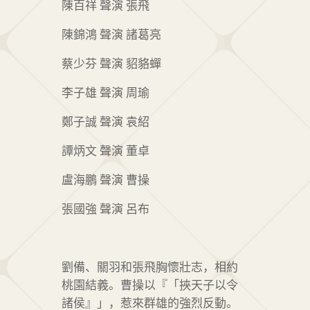
陳百祥
聲演 張飛
陳錦鴻 聲演 諸葛亮
蔡少芬 聲演 貂貉蟬
李子雄
聲演 周瑜
鄭子誠 聲演 袁紹
譚炳文 聲演 董卓
盧海鵬 聲演 曹操
張國強 聲演 呂布
劉備、關羽和張飛胸懷壯志，相約
桃園結義。曹操以『「挾天子以令
諸侯』」，惹來群雄的強烈反動。