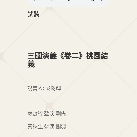
試聽
三國演義《卷二》桃園結
義
說書人: 吳錫輝
廖啟智 聲演 劉備
黃秋生 聲演 關羽