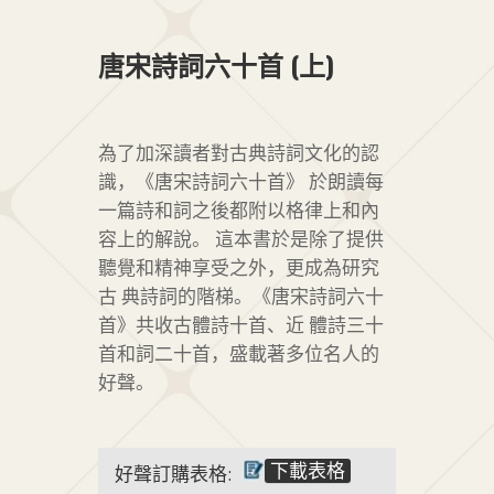
唐宋詩詞六十首 (上)
為了加深讀者對古典詩詞文化的認
識，《唐宋詩詞六十首》 於朗讀每
一篇詩和詞之後都附以格律上和內
容上的解說。 這本書於是除了提供
聽覺和精神享受之外，更成為研究
古 典詩詞的階梯。《唐宋詩詞六十
首》共收古體詩十首、近 體詩三十
首和詞二十首，盛載著多位名人的
好聲。
下載表格
好聲訂購表格: