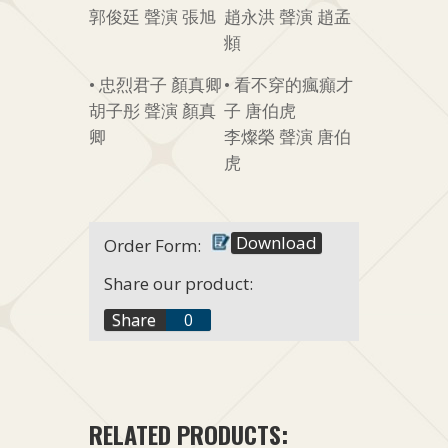
郭俊廷 聲演 張旭
趙永洪 聲演 趙孟
頫
• 忠烈君子 顏真卿
• 看不穿的瘋癲才
胡子彤 聲演 顏真
子 唐伯虎
卿
李燦榮 聲演 唐伯
虎
Download
Order Form:
Share our product:
f
Share
0
t
+1
RELATED PRODUCTS: