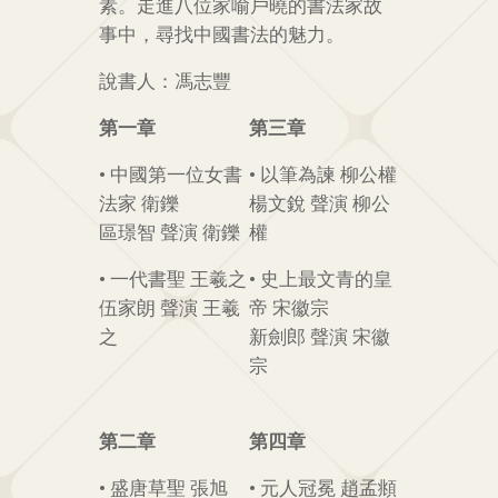
素。走進八位家喻戶曉的書法家故
事中，尋找中國書法的魅力。
說書人：馮志豐
第一章
第三章
• 中國第一位女書
• 以筆為諫 柳公權
法家 衛鑠
楊文銳 聲演 柳公
區璟智 聲演 衛鑠
權
• 一代書聖 王羲之
• 史上最文青的皇
伍家朗 聲演 王羲
帝 宋徽宗
之
新劍郎 聲演 宋徽
宗
第二章
第四章
• 盛唐草聖 張旭
• 元人冠冕 趙孟頫