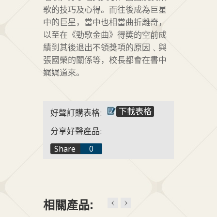
歌的技巧及心得。而往後成為巨星
中的巨星，當中也相當曲折離奇，
以至在《勁歌金曲》得奬的空前成
績到其後退出不領獎項的原因﹑與
張國榮的關係等，校長都會在書中
娓娓道來。
下載表格
好聲訂購表格:
分享好聲產品:
f
Share
0
t
+1
相關產品: