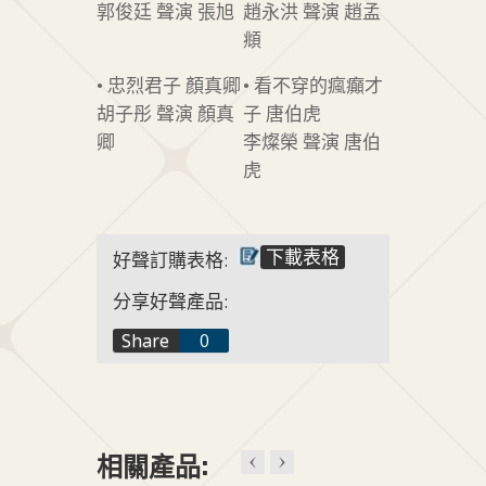
郭俊廷 聲演 張旭
趙永洪 聲演 趙孟
頫
• 忠烈君子 顏真卿
• 看不穿的瘋癲才
胡子彤 聲演 顏真
子 唐伯虎
卿
李燦榮 聲演 唐伯
虎
下載表格
好聲訂購表格:
分享好聲產品:
f
Share
0
t
+1
相關產品: