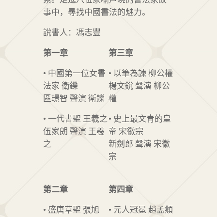
事中，尋找中國書法的魅力。
說書人：馮志豐
第一章
第三章
• 中國第一位女書
• 以筆為諫 柳公權
法家 衛鑠
楊文銳 聲演 柳公
區璟智 聲演 衛鑠
權
• 一代書聖 王羲之
• 史上最文青的皇
伍家朗 聲演 王羲
帝 宋徽宗
之
新劍郎 聲演 宋徽
宗
第二章
第四章
• 盛唐草聖 張旭
• 元人冠冕 趙孟頫