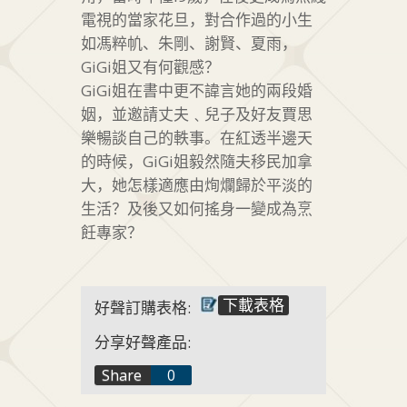
電視的當家花旦，對合作過的小生
如馮粹㠶、朱剛、謝賢、夏雨，
GiGi姐又有何觀感？
GiGi姐在書中更不諱言她的兩段婚
姻，並邀請丈夫﹑兒子及好友賈思
樂暢談自己的軼事。在紅透半邊天
的時候，GiGi姐毅然隨夫移民加拿
大，她怎樣適應由㶷爛歸於平淡的
生活？及後又如何搖身一變成為烹
飪專家？
下載表格
好聲訂購表格:
分享好聲產品:
f
Share
0