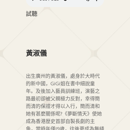
試聽
黃淑儀
出生廣州的黃淑儀，處身於大時代
的新中國，GiGi姐在書中細說童
年。及後加入藝員訓練班，演藝之
路最初卻被父親極力反對，幸得簡
而清的保證才得以入行，簡而清和
她有甚麼關係呢?《夢斷情天》使她
成為香港歴史首部自製長劇的主
角，當時年僅l9歲，往後更成為無綫